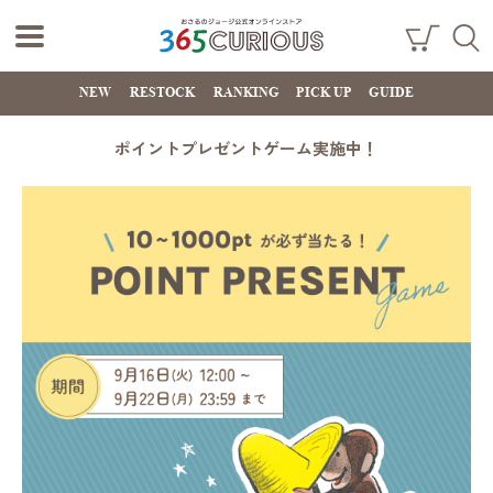
おさるのジョー
ショ
検索
ッピ
NEW
RESTOCK
RANKING
PICK UP
GUIDE
ジ公式オンライ
ング
カー
ンストア
ト
ポイントプレゼントゲーム実施中！
365CURIOUS