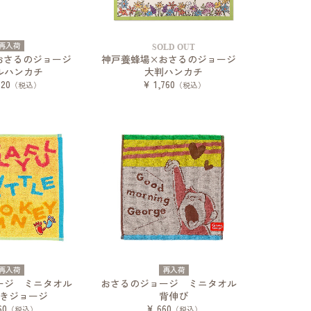
再入荷
SOLD OUT
おさるのジョージ
神戸養蜂場×おさるのジョージ
ルハンカチ
大判ハンカチ
320
¥ 1,760
（税込）
（税込）
再入荷
再入荷
ージ ミニタオル
おさるのジョージ ミニタオル
きジョージ
背伸び
60
¥ 660
（税込）
（税込）