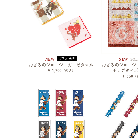
ご予約商品
NEW
NEW
SOL
おさるのジョージ ガーゼタオル
おさるのジョー
¥ 1,700
ポップタイ
（税込）
¥ 660
（