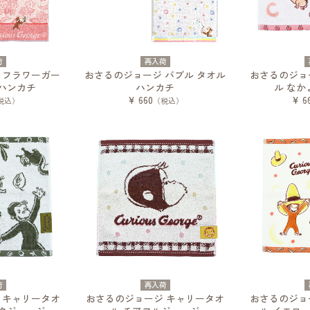
荷
再入荷
 フラワーガー
おさるのジョージ バブル タオル
おさるのジョ
ハンカチ
ハンカチ
ル なか
¥ 660
¥ 6
税込）
（税込）
荷
再入荷
 キャリータオ
おさるのジョージ キャリータオ
おさるのジョ