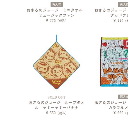
再入荷
再入
おさるのジョージ ミニタオル
おさるのジョー
ミュージックファン
グッドフ
¥ 770
¥ 770
（税込）
（
再入
SOLD OUT
おさるのジョージ ループタオ
おさるのジョー
ル ヤミーヤミーバナナ
カラフル
¥ 550
¥ 660
（税込）
（