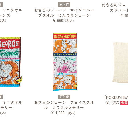
荷
再入荷
おさるのジョ
ジ ミニタオル
おさるのジョージ マイクロルー
カラフル
レンズ
プタオル にんまりジョージ
¥ 6
¥ 660
税込）
（税込）
荷
再入荷
【POKEUNI
ジ ミニタオル
おさるのジョージ フェイスタオ
¥ 1,265
メモリー
ル カラフルメモリー
¥ 1,320
税込）
（税込）