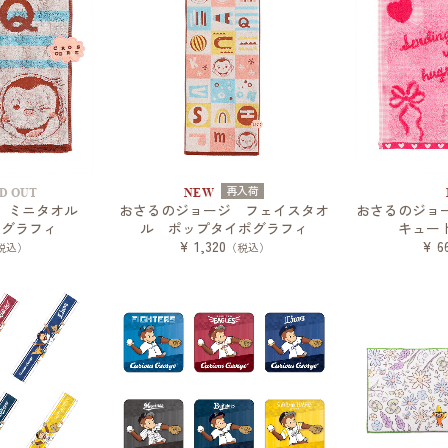
再入荷
D OUT
NEW
ジ ミニタオル
おさるのジョージ フェイスタオ
おさるのジョ
ポグラフィ
ル ポップタイポグラフィ
キュー
¥ 1,320
¥ 6
税込）
（税込）