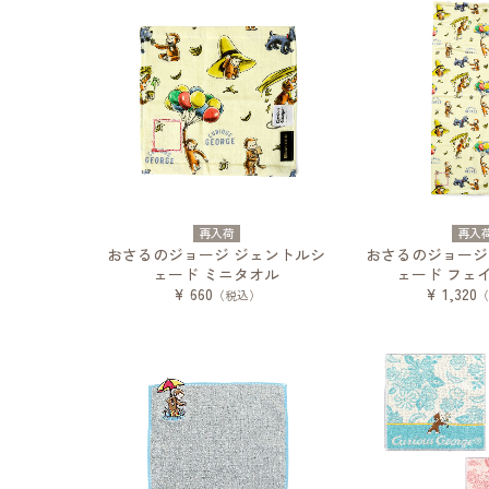
再入荷
再入
おさるのジョージ ジェントルシ
おさるのジョージ
ェード ミニタオル
ェード フェ
¥ 660
¥ 1,320
（税込）
（