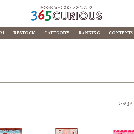
おさるのジョージ公式オ
EM
RESTOCK
CATEGORY
RANKING
CONTENTS
ンラインストア
365CURIOUS
並び替え