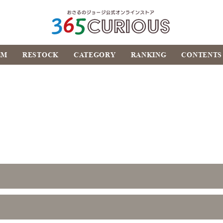
おさるのジョージ公式オ
EM
RESTOCK
CATEGORY
RANKING
CONTENTS
ンラインストア
365CURIOUS