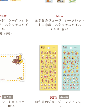
NEW
NEW
ージ シークレット
おさるのジョージ シークレット
チ スケッチスタイ
ミニ巾着 スケッチスタイル
ル
¥ 660
（税込）
95
（税込）
再入荷
再入荷
W
NEW
ージ ミニメッセー
おさるのジョージ フチドリシー
ード 帽子
ル