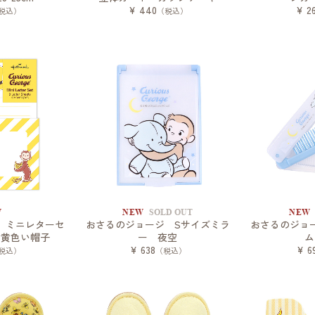
¥ 440
¥ 2
税込）
（税込）
W
NEW
SOLD OUT
NEW
 ミニレターセ
おさるのジョージ Sサイズミラ
おさるのジョ
と黄色い帽子
ー 夜空
ム
¥ 638
¥ 6
税込）
（税込）