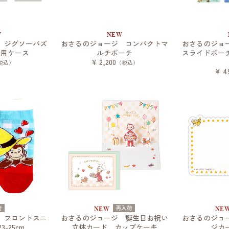
W
NEW
 ジグソーパズ
おさるのジョージ コンパクトマ
おさるのジョ
専用ケース
ルチポーチ
スライドポー
¥ 2,200
税込）
（税込）
¥ 4
荷
再入荷
NEW
NE
 フロントスニ
おさるのジョージ 誕生日お祝い
おさるのジョ
-25cm
立体カード カップケーキ
ジカ