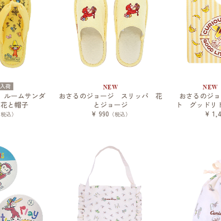
再入荷
NEW
NEW
 ルームサンダ
おさるのジョージ スリッパ 花
おさるのジョ
お花と帽子
とジョージ
ト グッドリ
¥ 990
¥ 1,
（税込）
（税込）