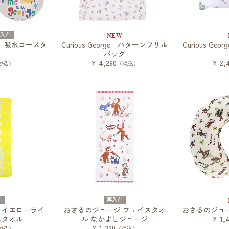
再入荷
NEW
 吸水コースタ
Curious George パターンフリル
Curious G
バッグ
¥ 4,290
¥ 2,
税込）
（税込）
荷
再入荷
 イエローライ
おさるのジョージ フェイスタオ
おさるのジョ
スタオル
ル なかよしジョージ
¥ 1,
¥ 1,320
税込）
（税込）