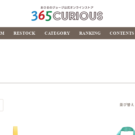
おさるのジョージ公式オ
EM
RESTOCK
CATEGORY
RANKING
CONTENTS
ンラインストア
365CURIOUS
並び替え