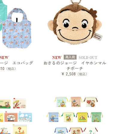
再入荷
NEW
NEW
SOLD OUT
ージ エコバッグ
おさるのジョージ イヤホンマル
310
チポーチ
（税込）
¥ 2,508
（税込）