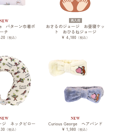
再入荷
NEW
eorge パターン巾着ポ
おさるのジョージ お昼寝ケッ
ーチ
ト おひるねジョージ
420
¥ 4,180
（税込）
（税込）
NEW
NEW
ージ ネックピロー
Curious George ヘアバンド
430
¥ 1,980
（税込）
（税込）