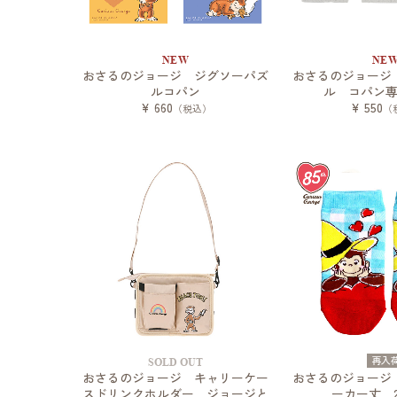
NEW
NE
おさるのジョージ ジグソーパズ
おさるのジョージ
ルコパン
ル コパン
¥ 660
¥ 550
（税込）
（
再入
SOLD OUT
おさるのジョージ キャリーケー
おさるのジョージ
スドリンクホルダー ジョージと
ーカー丈 23