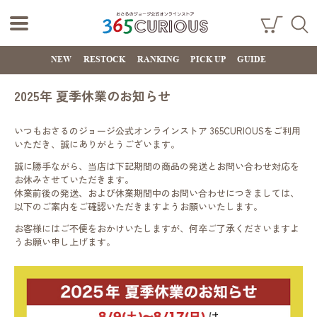
おさるのジョー
ショ
検索
ッピ
NEW
RESTOCK
RANKING
PICK UP
GUIDE
ジ公式オンライ
ング
カー
ンストア
ト
2025年 夏季休業のお知らせ
365CURIOUS
いつもおさるのジョージ公式オンラインストア 365CURIOUSをご利用
いただき、誠にありがとうございます。
誠に勝手ながら、当店は下記期間の商品の発送とお問い合わせ対応を
お休みさせていただきます。
休業前後の発送、および休業期間中のお問い合わせにつきましては、
以下のご案内をご確認いただきますようお願いいたします。
お客様にはご不便をおかけいたしますが、何卒ご了承くださいますよ
うお願い申し上げます。