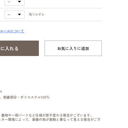
残りわずか
ルールについて
お気に入りに追加
m
％、刺繍部分：ポリエステル100％
、裏地や一部パーツなど仕様が若干変わる場合がございます。
ニター環境によって、画像の色が実物と異なって見える場合がござ