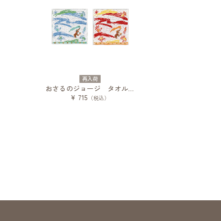
再入荷
おさるのジョージ タオルハンカチ ペンキあそび
¥ 715
（税込）