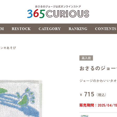
おさるのジョージ公式オ
EM
RESTOCK
CATEGORY
RANKING
CONTENTS
ンラインストア
365CURIOUS
ペンキあそび
再入荷
おさるのジョー
ジョージのかわいいタオ
715
¥
（税込）
販売期間：2025/04/15 