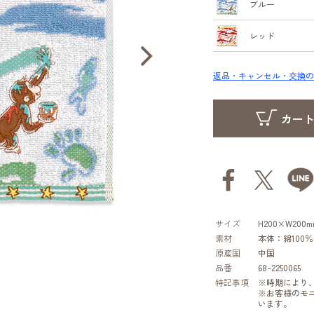
ブルー
レッド
返品・キャンセル・交換の
サイズ
H200×W200m
素材
本体：綿100
原産国
中国
品番
68-2250065
特記事項
※時期により
※お客様のモ
います。