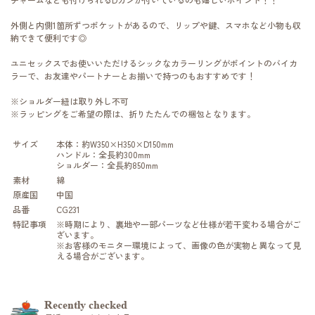
外側と内側1箇所ずつポケットがあるので、リップや鍵、スマホなど小物も収
納できて便利です◎
ユニセックスでお使いいただけるシックなカラーリングがポイントのバイカ
ラーで、お友達やパートナーとお揃いで持つのもおすすめです！
※ショルダー紐は取り外し不可
※ラッピングをご希望の際は、折りたたんでの梱包となります。
サイズ
本体：約W350×H350×D150mm
ハンドル：全長約300mm
ショルダー：全長約850mm
素材
綿
原産国
中国
品番
CG231
特記事項
※時期により、裏地や一部パーツなど仕様が若干変わる場合がご
ざいます。
※お客様のモニター環境によって、画像の色が実物と異なって見
える場合がございます。
Recently checked