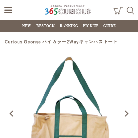
おさるのジョー
ショ
検索
ッピ
NEW
RESTOCK
RANKING
PICK UP
GUIDE
ジ公式オンライ
ング
カー
ンストア
ト
Curious George バイカラー2Wayキャンバストート
365CURIOUS