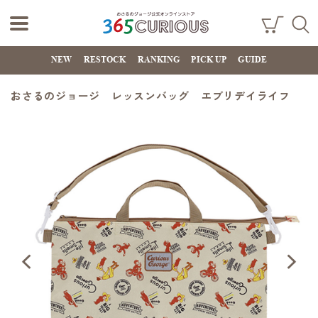
おさるのジョー
ショ
検索
ッピ
NEW
RESTOCK
RANKING
PICK UP
GUIDE
ジ公式オンライ
ング
カー
ンストア
ト
おさるのジョージ レッスンバッグ エブリデイライフ
365CURIOUS