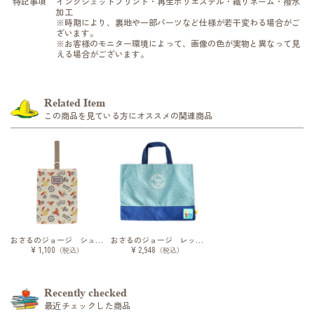
特記事項
インクジェットプリント・再生ポリエステル・織りネーム・撥水
加工
※時期により、裏地や一部パーツなど仕様が若干変わる場合がご
ざいます。
※お客様のモニター環境によって、画像の色が実物と異なって見
える場合がございます。
Related Item
この商品を見ている方にオススメの関連商品
おさるのジョージ シューズバッグ エブリデイライフ
おさるのジョージ レッスンバッグ/ミント
¥ 1,100
¥ 2,948
（税込）
（税込）
Recently checked
最近チェックした商品