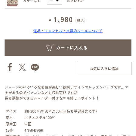
カラーなし
残りわずか
1,980
¥
（税込）
返品・キャンセル・交換のルールについて
お気に入りに追加
ジョージのいろいろな表情が楽しい総柄デザインのレッスンバッグです。マ
チがあるのでパソコンなども収納可能です◎
長さ調整ができるショルダー付きなのも嬉しいポイント！
サイズ
約H300×W450×D100mm(持ち手部分含めず)
素材
ポリエステル100％
原産国
中国
品番
4765043900