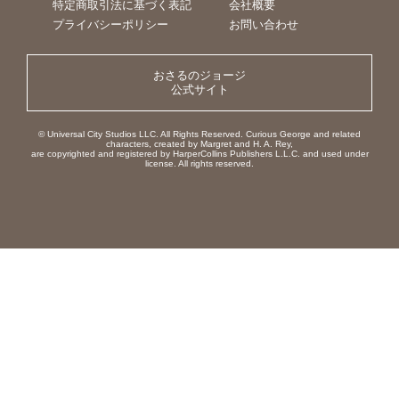
特定商取引法に基づく表記
会社概要
プライバシーポリシー
お問い合わせ
おさるのジョージ
公式サイト
© Universal City Studios LLC. All Rights Reserved. Curious George and related
characters, created by Margret and H. A. Rey,
are copyrighted and registered by HarperCollins Publishers L.L.C. and used under
license. All rights reserved.