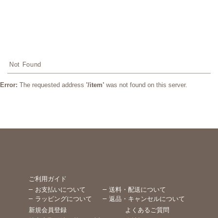
おさるのジョー
ジ公式オンライ
ンストア
Not Found
365CURIOUS
Error:
The requested address
'/item'
was not found on this server.
ご利用ガイド
お支払いについて
送料・配送について
ラッピングについて
返品・キャンセルについて
新規会員登録
よくあるご質問