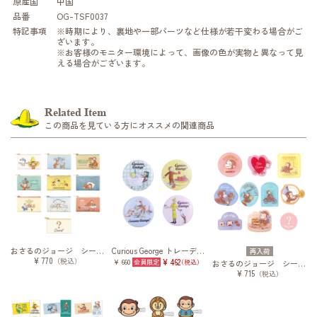
原産国
中国
品番
OG-TSF0037
特記事項
※時期により、裏地や一部パーツなど仕様が若干変わる場合がご
ざいます。
※お客様のモニター環境によって、画像の色が実物と異なって見
える場合がございます。
Related Item
この商品を見ている方にオススメの関連商品
おさるのジョージ シークレットフラットミニポーチ スケッチスタイル
Curious George トレーディング缶バッジ
再入荷
¥ 770
（税込）
¥ 660
¥ 462
（税込）
おさるのジョージ シークレットアクリルステッカー/パステル
¥ 715
（税込）