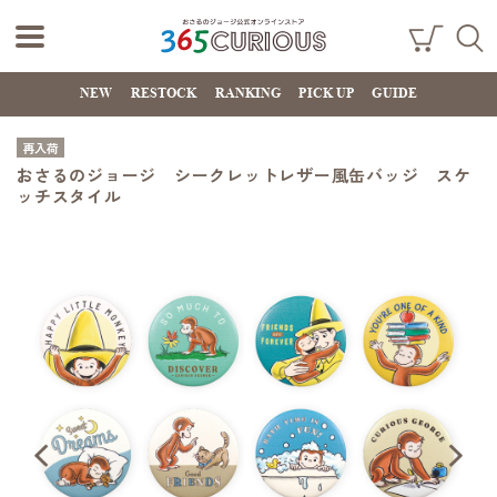
おさるのジョー
ショ
検索
ッピ
NEW
RESTOCK
RANKING
PICK UP
GUIDE
ジ公式オンライ
ング
カー
ンストア
ト
再入荷
365CURIOUS
おさるのジョージ シークレットレザー風缶バッジ スケ
ッチスタイル