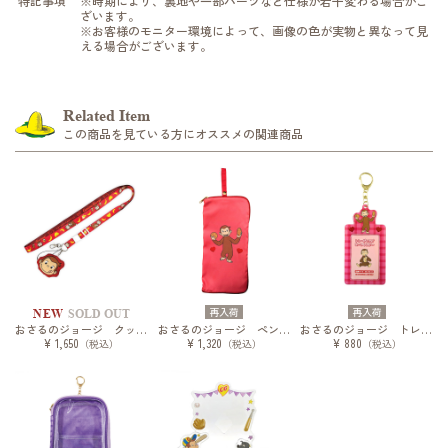
特記事項
※時期により、裏地や一部パーツなど仕様が若干変わる場合がご
ざいます。
※お客様のモニター環境によって、画像の色が実物と異なって見
える場合がございます。
Related Item
この商品を見ている方にオススメの関連商品
再入荷
再入荷
NEW
SOLD OUT
おさるのジョージ クッションチャーム付きショルダーストラップ
おさるのジョージ ペンライトケース
おさるのジョージ トレーディングカードホルダー
¥ 1,650
¥ 1,320
¥ 880
（税込）
（税込）
（税込）