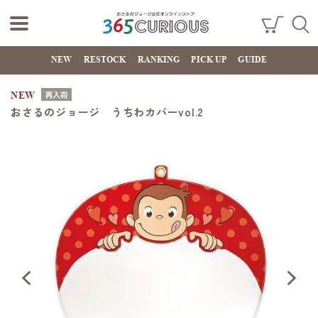
おさるのジョー
ショ
検索
ッピ
NEW
RESTOCK
RANKING
PICK UP
GUIDE
ジ公式オンライ
ング
カー
ンストア
ト
NEW
再入荷
365CURIOUS
おさるのジョージ うちわカバーvol.2