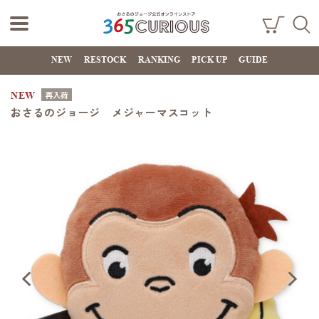
おさるのジョー
ショ
検索
ッピ
NEW
RESTOCK
RANKING
PICK UP
GUIDE
ジ公式オンライ
ング
カー
ンストア
ト
NEW
再入荷
365CURIOUS
おさるのジョージ メジャーマスコット