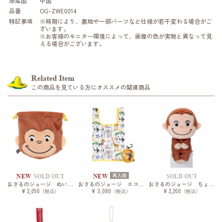
原産国
中国
品番
OG-ZWE0014
特記事項
※時期により、裏地や一部パーツなど仕様が若干変わる場合がご
ざいます。
※お客様のモニター環境によって、画像の色が実物と異なって見
える場合がございます。
Related Item
この商品を見ている方にオススメの関連商品
再入荷
NEW
SOLD OUT
NEW
SOLD OUT
おさるのジョージ ぬいぐるみ巾着
おさるのジョージ エコポシェ
おさるのジョージ ちょっこりさん
¥ 2,090
¥ 3,080
¥ 2,200
（税込）
（税込）
（税込）