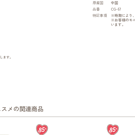
原産国
中国
品番
CG-57
特記事項
※時期により
※お客様のモ
います。
します。
ススメの関連商品