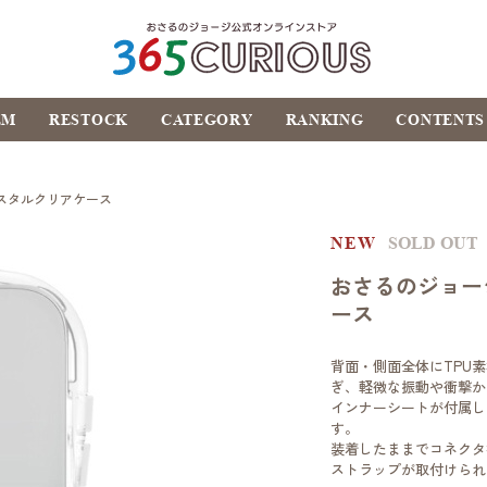
おさるのジョージ公式オ
EM
RESTOCK
CATEGORY
RANKING
CONTENTS
ンラインストア
365CURIOUS
クリスタルクリアケース
NEW
SOLD OUT
おさるのジョージ
ース
背面・側面全体にTPU
ぎ、軽微な振動や衝撃か
インナーシートが付属し
す。
装着したままでコネクタ
ストラップが取付けられ