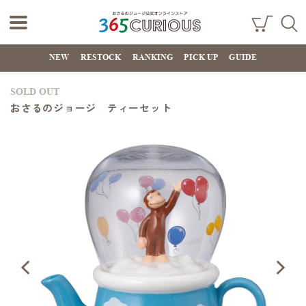
おさるのジョー
ショ
検索
ッピ
NEW
RESTOCK
RANKING
PICK UP
GUIDE
ジ公式オンライ
ング
カー
ンストア
ト
SOLD OUT
365CURIOUS
おさるのジョージ ティーセット