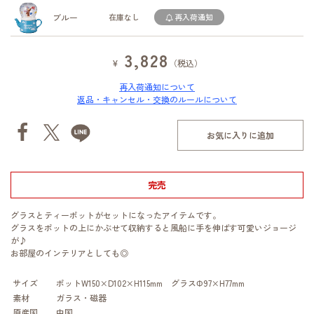
ブルー
在庫なし
再入荷通知
3,828
¥
（税込）
再入荷通知について
返品・キャンセル・交換のルールについて
お気に入りに追加
完売
グラスとティーポットがセットになったアイテムです。
グラスをポットの上にかぶせて収納すると風船に手を伸ばす可愛いジョージ
が♪
お部屋のインテリアとしても◎
サイズ
ポットW150×D102×H115mm グラスΦ97×H77mm
素材
ガラス・磁器
原産国
中国