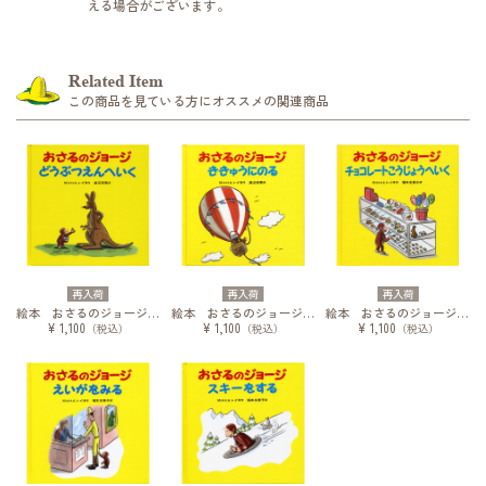
える場合がございます。
Related Item
この商品を見ている方にオススメの関連商品
再入荷
再入荷
再入荷
絵本 おさるのジョージ どうぶつえんへいく
絵本 おさるのジョージ ききゅうにのる
絵本 おさるのジョージ チョコレートこうじょうへいく
¥ 1,100
¥ 1,100
¥ 1,100
（税込）
（税込）
（税込）