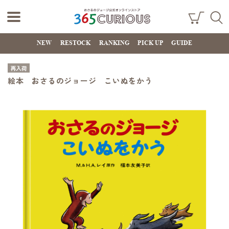
おさるのジョー
ショ
検索
ッピ
NEW
RESTOCK
RANKING
PICK UP
GUIDE
ジ公式オンライ
ング
カー
ンストア
ト
再入荷
365CURIOUS
絵本 おさるのジョージ こいぬをかう