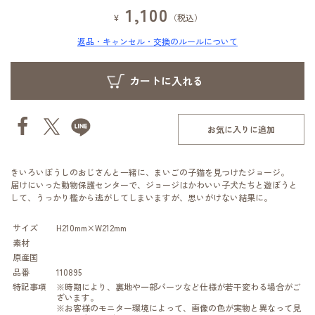
1,100
¥
（税込）
返品・キャンセル・交換のルールについて
お気に入りに追加
きいろいぼうしのおじさんと一緒に、まいごの子猫を見つけたジョージ。
届けにいった動物保護センターで、ジョージはかわいい子犬たちと遊ぼうと
して、うっかり檻から逃がしてしまいますが、思いがけない結果に。
サイズ
H210mm×W212mm
素材
原産国
品番
110895
特記事項
※時期により、裏地や一部パーツなど仕様が若干変わる場合がご
ざいます。
※お客様のモニター環境によって、画像の色が実物と異なって見