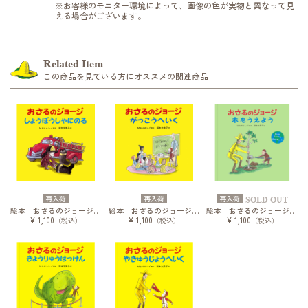
※お客様のモニター環境によって、画像の色が実物と異なって見
える場合がございます。
Related Item
この商品を見ている方にオススメの関連商品
再入荷
再入荷
再入荷
SOLD OUT
絵本 おさるのジョージ しょうぼうしゃにのる
絵本 おさるのジョージ がっこうへいく
絵本 おさるのジョージ 木をうえよう
¥ 1,100
¥ 1,100
¥ 1,100
（税込）
（税込）
（税込）