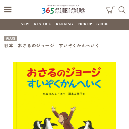
おさるのジョー
ショ
検索
ッピ
NEW
RESTOCK
RANKING
PICK UP
GUIDE
ジ公式オンライ
ング
カー
ンストア
ト
再入荷
365CURIOUS
絵本 おさるのジョージ すいぞくかんへいく