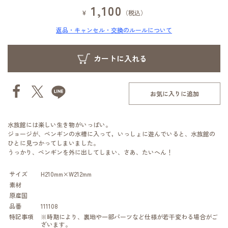
1,100
¥
（税込）
返品・キャンセル・交換のルールについて
お気に入りに追加
水族館には楽しい生き物がいっぱい。
ジョージが、ペンギンの水槽に入って，いっしょに遊んでいると、水族館の
ひとに見つかってしまいました。
うっかり、ペンギンを外に出してしまい、さあ、たいへん！
サイズ
H210mm×W212mm
素材
原産国
品番
111108
特記事項
※時期により、裏地や一部パーツなど仕様が若干変わる場合がご
ざいます。