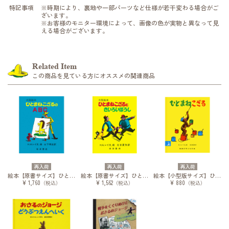
特記事項
※時期により、裏地や一部パーツなど仕様が若干変わる場合がご
ざいます。
※お客様のモニター環境によって、画像の色が実物と異なって見
える場合がございます。
Related Item
この商品を見ている方にオススメの関連商品
再入荷
再入荷
再入荷
絵本【原書サイズ】ひとまねこざるのABC
絵本【原書サイズ】ひとまねこざるときいろいぼうし
絵本【小型版サイズ】ひとまねこざる
¥ 1,760
¥ 1,562
¥ 880
（税込）
（税込）
（税込）