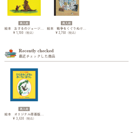
再入荷
再入荷
絵本 おさるのジョージ どうぶつえんへいく
絵本 戦争をくぐりぬけたおさるのジョージ 作者レイ夫妻の長い旅
¥ 1,100
¥ 2,750
（税込）
（税込）
Recently checked
最近チェックした商品
再入荷
絵本 オリジナル原画版 ひとまねこざるときいろいぼうし
¥ 3,630
（税込）