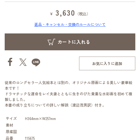
3,630
¥
（税込）
返品・キャンセル・交換のルールについて
お気に入りに追加
従来のロングセラー人気絵本とは別の、オリジナル原画による美しい豪華絵
本です！
ドラマチックな運命をレイ夫妻とともに生きのびた貴重な水彩画を初めて複
製しました。
本書の成り立ちについての詳しい解説（渡辺茂男訳）付き。
サイズ
H364mm×W257mm
素材
原産国
品番
115675