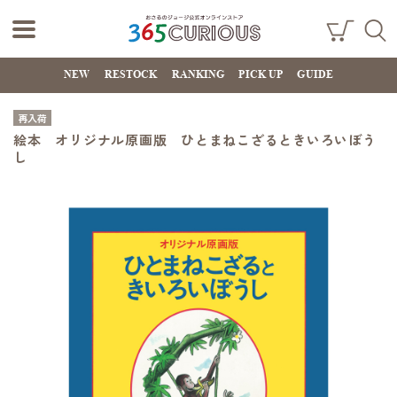
おさるのジョー
ショ
検索
ッピ
NEW
RESTOCK
RANKING
PICK UP
GUIDE
ジ公式オンライ
ング
カー
ンストア
ト
再入荷
365CURIOUS
絵本 オリジナル原画版 ひとまねこざるときいろいぼう
し