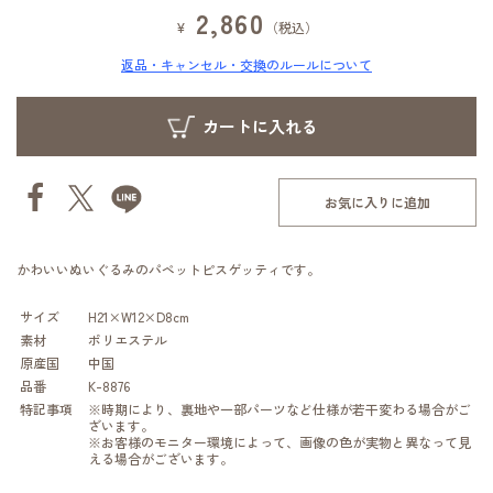
2,860
¥
（税込）
返品・キャンセル・交換のルールについて
お気に入りに追加
かわいいぬいぐるみのパペットピスゲッティです。
サイズ
H21×W12×D8cm
素材
ポリエステル
原産国
中国
品番
K-8876
特記事項
※時期により、裏地や一部パーツなど仕様が若干変わる場合がご
ざいます。
※お客様のモニター環境によって、画像の色が実物と異なって見
える場合がございます。