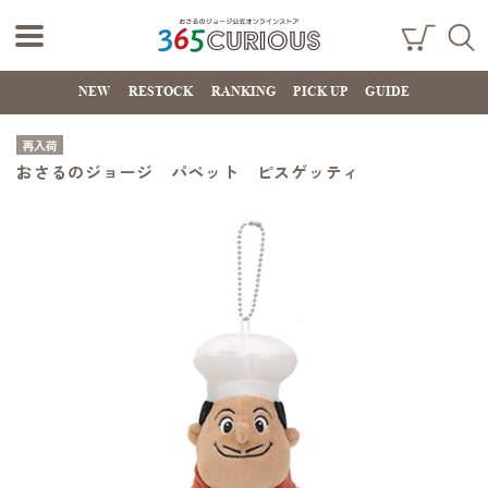
おさるのジョー
ショ
検索
ッピ
NEW
RESTOCK
RANKING
PICK UP
GUIDE
ジ公式オンライ
ング
カー
ンストア
ト
再入荷
365CURIOUS
おさるのジョージ パペット ピスゲッティ