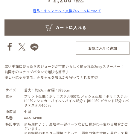
¥
（税込）
返品・キャンセル・交換のルールについて
お気に入りに追加
寒い季節にぴったりのジョージが可愛いらしく描かれた2wayスリーパー！
前開きのスナップボタンで着脱も簡単♪
優しい柔らかさで、赤ちゃんを冷えから守ってくれます◎
サイズ
着丈：約59cm 身幅：約36cm
素材
プリント生地：ポリエステル100％ メッシュ生地：ポリエステル
100％ <シンカーパイル> パイル部分：綿100％ グランド部分：ポ
リエステル100％
原産国
中国
品番
4765014900
特記事項
※時期により、裏地や一部パーツなど仕様が若干変わる場合がご
ざいます。
※お客様のモニター環境によって、画像の色が実物と異なって見