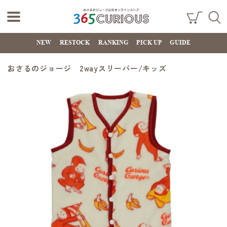
おさるのジョー
ショ
検索
ッピ
NEW
RESTOCK
RANKING
PICK UP
GUIDE
ジ公式オンライ
ング
カー
ンストア
ト
おさるのジョージ 2wayスリーパー/キッズ
365CURIOUS