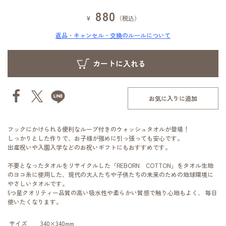
880
¥
（税込）
返品・キャンセル・交換のルールについて
お気に入りに追加
フックにかけられる便利なループ付きのウォッシュタオルが登場！
しっかりとした作りで、お子様が強めに引っ張っても安心です。
出産祝いや入園入学などのお祝いギフトにもおすすめです。
不要となったタオルをリサイクルした「REBORN COTTON」をタオル生地
のヨコ糸に使用した、現代の大人たちや子供たちの未来のための地球環境に
やさしいタオルです。
5つ星クオリティー品質の高い吸水性や柔らかい質感で触り心地もよく、 毎日
使いたくなります。
サイズ
340×340mm