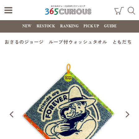
おさるのジョー
ショ
検索
ッピ
NEW
RESTOCK
RANKING
PICK UP
GUIDE
ジ公式オンライ
ング
カー
ンストア
ト
おさるのジョージ ループ付ウォッシュタオル ともだち
365CURIOUS