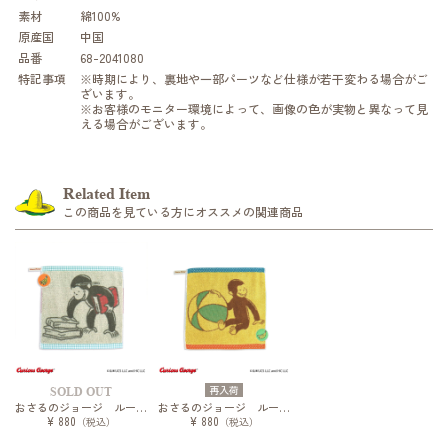
素材
綿100%
原産国
中国
品番
68-2041080
特記事項
※時期により、裏地や一部パーツなど仕様が若干変わる場合がご
ざいます。
※お客様のモニター環境によって、画像の色が実物と異なって見
える場合がございます。
Related Item
この商品を見ている方にオススメの関連商品
再入荷
SOLD OUT
おさるのジョージ ループ付ウォッシュタオル ブック
おさるのジョージ ループ付ウォッシュタオル ボール
¥ 880
¥ 880
（税込）
（税込）