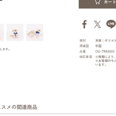
素材
本体：ポリエス
原産国
中国
します。
品番
OG-TRA0003
特記事項
※時期により
※お客様のモ
います。
ススメの関連商品