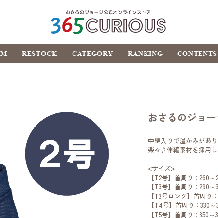
おさるのジョージ公式オ
EM
RESTOCK
CATEGORY
RANKING
CONTENTS
ンラインストア
365CURIOUS
おさるのジョー
中綿入りで温かみがあり
楽々♪伸縮素材を採用し
<サイズ>
【T2号】首周り：260～2
【T3号】首周り：290～3
【T3号ロング】首周り：29
【T4号】首周り：330～3
【T5号】首周り：350～37