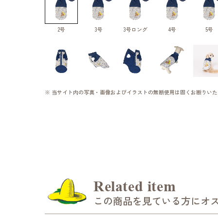
2号
3号
3号ロング
4号
5号
※ 当サイト内の写真・画像およびイラストの無断使用は固くお断りいた
Related item
この商品を見ている方にオ