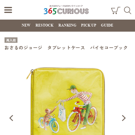
おさるのジョー
ショ
検索
ッピ
NEW
RESTOCK
RANKING
PICK UP
GUIDE
ジ公式オンライ
ング
カー
ンストア
ト
再入荷
365CURIOUS
おさるのジョージ タブレットケース バイセコーブック