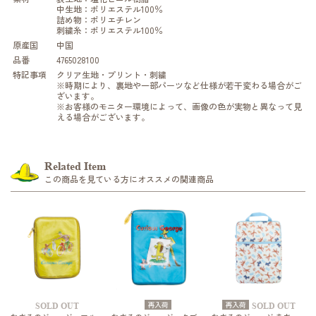
中生地：ポリエステル100％
詰め物：ポリエチレン
刺繍糸：ポリエステル100％
原産国
中国
品番
4765028100
特記事項
クリア生地・プリント・刺繍
※時期により、裏地や一部パーツなど仕様が若干変わる場合がご
ざいます。
※お客様のモニター環境によって、画像の色が実物と異なって見
える場合がございます。
Related Item
この商品を見ている方にオススメの関連商品
再入荷
再入荷
SOLD OUT
SOLD OUT