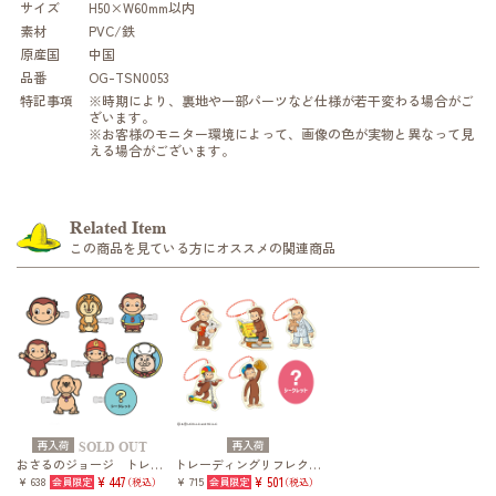
サイズ
H50×W60mm以内
素材
PVC/鉄
原産国
中国
品番
OG-TSN0053
特記事項
※時期により、裏地や一部パーツなど仕様が若干変わる場合がご
ざいます。
※お客様のモニター環境によって、画像の色が実物と異なって見
える場合がございます。
Related Item
この商品を見ている方にオススメの関連商品
再入荷
再入荷
SOLD OUT
おさるのジョージ トレーディング前髪クリップ vol.2
トレーディングリフレクター(おさるのジョージ vol.2)
¥ 638
¥ 447
¥ 715
¥ 501
（税込）
（税込）