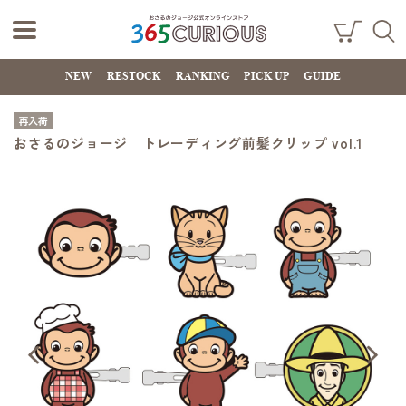
おさるのジョー
ショ
検索
ッピ
NEW
RESTOCK
RANKING
PICK UP
GUIDE
ジ公式オンライ
ング
カー
ンストア
ト
再入荷
365CURIOUS
おさるのジョージ トレーディング前髪クリップ vol.1