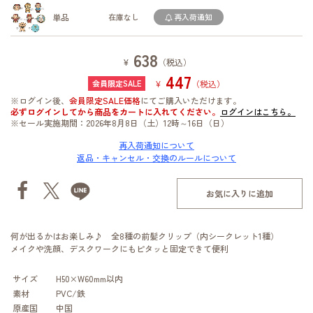
単品
在庫なし
再入荷通知
638
¥
（税込）
447
¥
（税込）
※ログイン後、
会員限定SALE価格
にてご購入いただけます。
必ずログインしてから商品をカートに入れてください。
ログインはこちら。
※セール実施期間：2026年8月8日（土）12時～16日（日）
再入荷通知について
返品・キャンセル・交換のルールについて
お気に入りに追加
何が出るかはお楽しみ♪ 全8種の前髪クリップ（内シークレット1種）
メイクや洗顔、デスクワークにもピタッと固定できて便利
サイズ
H50×W60mm以内
素材
PVC/鉄
原産国
中国