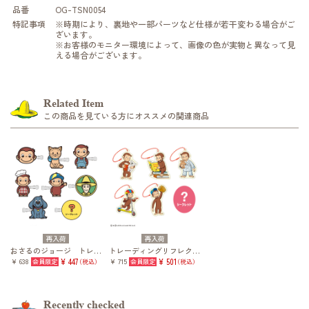
品番
OG-TSN0054
特記事項
※時期により、裏地や一部パーツなど仕様が若干変わる場合がご
ざいます。
※お客様のモニター環境によって、画像の色が実物と異なって見
える場合がございます。
Related Item
この商品を見ている方にオススメの関連商品
再入荷
再入荷
おさるのジョージ トレーディング前髪クリップ vol.1
トレーディングリフレクター(おさるのジョージ vol.2)
¥ 638
¥ 447
¥ 715
¥ 501
（税込）
（税込）
Recently checked