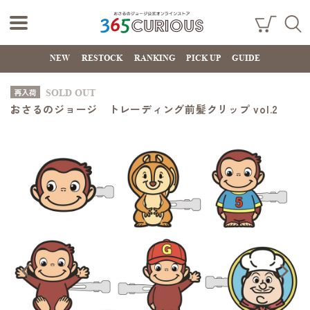
おさるのジョー
ショ
検索
ッピ
NEW
RESTOCK
RANKING
PICK UP
GUIDE
ジ公式オンライ
ング
カー
ンストア
ト
再入荷
SOLD OUT
365CURIOUS
おさるのジョージ トレーディング前髪クリップ vol.2