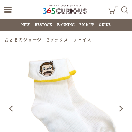
おさるのジョー
ショ
検索
ッピ
NEW
RESTOCK
RANKING
PICK UP
GUIDE
ジ公式オンライ
ング
カー
ンストア
ト
おさるのジョージ Gソックス フェイス
365CURIOUS