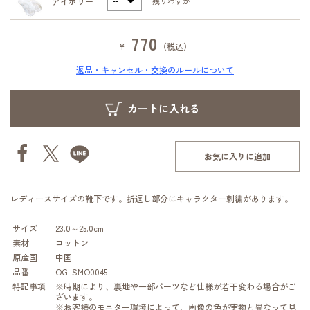
アイボリー
残りわずか
770
¥
（税込）
返品・キャンセル・交換のルールについて
お気に入りに追加
レディースサイズの靴下です。折返し部分にキャラクター刺繍があります。
サイズ
23.0～25.0cm
素材
コットン
原産国
中国
品番
OG-SMO0045
特記事項
※時期により、裏地や一部パーツなど仕様が若干変わる場合がご
ざいます。
※お客様のモニター環境によって、画像の色が実物と異なって見