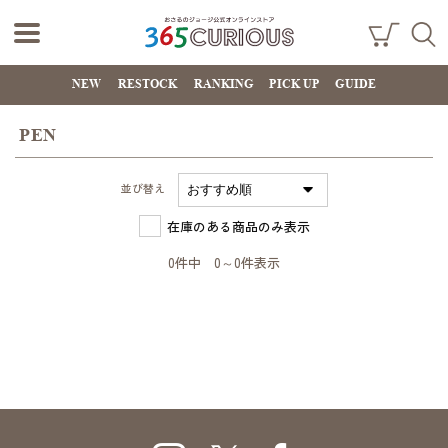
おさるのジョー
ショ
検索
ッピ
NEW
RESTOCK
RANKING
PICK UP
GUIDE
ジ公式オンライ
ング
カー
ンストア
ト
PEN
365CURIOUS
並び替え
在庫のある商品のみ表示
0件中 0～0件表示