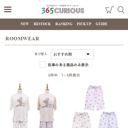
おさるのジョー
ショ
検索
ッピ
NEW
RESTOCK
RANKING
PICK UP
GUIDE
ジ公式オンライ
ング
カー
ンストア
ト
ROOMWEAR
365CURIOUS
並び替え
在庫のある商品のみ表示
6件中 1～6件表示