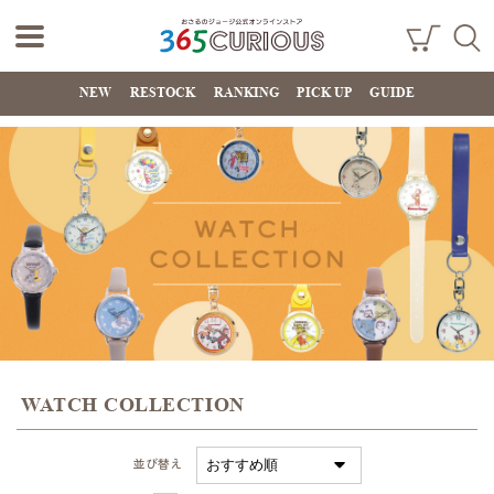
おさるのジョー
ショ
検索
ッピ
NEW
RESTOCK
RANKING
PICK UP
GUIDE
ジ公式オンライ
ング
カー
ンストア
ト
365CURIOUS
WATCH COLLECTION
並び替え