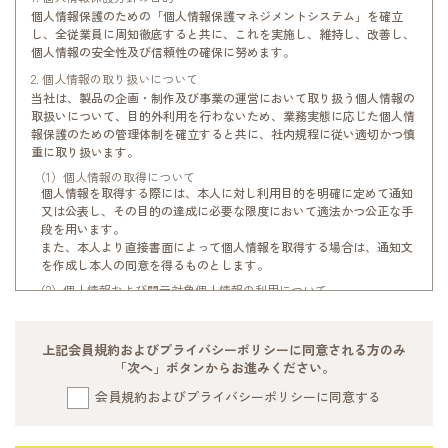
します。
個人情報保護のための「個人情報保護マネジメントシステム」を確立
3.弊社は、会員による本ショッピングサービスのご利用金額に応じ、弊
し、全従業員に周知徹底すると共に、これを実施し、維持し、改善し、
社の定めるポイント数を発行します。
個人情報の安全性及び信頼性の確保に努めます。
ポイントの発行条件は、会員登録をしていただき、過去に1回以上ご利
2. 個人情報の取り扱いについて
用履歴のある場合、もしくは既に弊社会員である場合に発行となりま
当社は、製品の企画・制作及び事業の運営において取り扱う個人情報の
す。
取扱いについて、目的外利用を行わないため、業務実態に応じた個人情
4.発行されたポイントは弊社の定める有効期間内に限り、利用できるも
報保護のための管理体制を確立すると共に、社内規程に従い適切かつ慎
のとします。
重に取り扱います。
ポイント有効期間は最終ご購入日から1年間とします。
5.会員は発行されたポイントを商品購入時の割り引き等、弊社が定める
（1）個人情報の取得について
個人情報を取得する際には、本人に対し利用目的を明確に定めて通知
方法により利用できるものとします。
又は公表し、その目的の達成に必要な限度において適法かつ公正な手
6.ポイントが発行された会員はログインした時、弊社が運営するWEBサ
段を用います。
イト会員ページ画面にて自己のポイント数が照会できます。
また、本人より直接書面によって個人情報を取得する場合は、通知文
7.弊社は、本条項に定めるポイントサービスの内容を任意に変更、また
を作成し本人の同意を得るものとします。
はポイントサービスを廃止することができるものとします。
8.会員は、発行されたポイントを第三者に貸与、譲渡、名義変更、売
（2）個人情報および開示対象個人情報の利用について
買、質入等してはならないものとします。
個人情報の利用は、本人より同意を得た利用目的の範囲内で行いま
9.会員は、すでに会員登録されているにもかかわらず、再度登録してし
す。
まった場合、複数のポイントを合算して使用できないものとします。
また、当社では目的外利用を行わないための措置を講じます。目的外
上記会員規約およびプライバシーポリシーに同意される方のみ
利用の必要性が生じた場合は、法令により許される場合を除き、その
「次へ」ボタンからお進みください。
第6条 会員へのサービス停止およびポイントサービスの利用停止と会員
利用について本人の同意を得るものとします。 当社では、個人情報を
情報の抹消
以下の目的で利用させていただきます。 お客さまの個人情報の当社へ
会員規約およびプライバシーポリシーに同意する
弊社は、会員が以下の条項に該当すると判断した場合、会員に事前に通
の提供は、任意でございますが、個人情報をご提供いただけない場合
知することなく会員へのサービス停止、ポイントサービスの停止、その
は、当社サービスの一部または全てにつきご利用ができなくなること
時点までの全てのポイントの抹消および会員資格の抹消を行うことがで