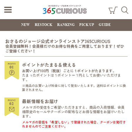
おさるのジョー
ショ
検索
ッピ
NEW
RESTOCK
RANKING
PICK UP
GUIDE
ジ公式オンライ
ング
カー
ンストア
ト
おさるのジョージ公式オンラインストア365CURIOUS
365CURIOUS
会員登録無料！会員様だけのお得な特典をご用意しております！ぜひ
ご登録ください！
ポイントがたまる＆使える
お買い上げ100円（税抜）ごとに１ポイントがたまります。
たまったポイントは１ポイント＝１円としてお使いいただけま
す。
※商品のお買い上げ料金に対して発生いたします。送料はポイントに換
算されません。
最新情報をお届け
メルマガの受信をご希望いただきますと、商品の入荷情報、会員
様限定のセールやクーポンの配布などお得な情報をお届けいたし
ます。
メルマガの受信を「希望しない」で登録された場合、クーポンは発行さ
れませんのでご注意ください。