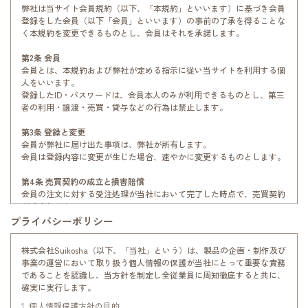
弊社は当サイト会員規約（以下、「本規約」といいます）に基づき会員
登録をした会員（以下「会員」といいます）の事前の了承を得ることな
く本規約を変更できるものとし、会員はそれを承諾します。
第2条 会員
会員とは、本規約および弊社が定める指示に従い当サイトを利用する個
人をいいます。
登録したID・パスワードは、会員本人のみが利用できるものとし、第三
者の利用・譲渡・売買・貸与などの行為は禁止します。
第3条 登録と変更
会員が弊社に届け出た事項は、弊社が所有します。
会員は登録内容に変更が生じた場合、速やかに変更するものとします。
第4条 売買契約の成立と損害賠償
会員の注文に対する受注処理が当社において完了した時点で、売買契約
が成立します。
当サイトの利用により発生した会員の損害のうち、売買契約に関するも
プライバシーポリシー
の以外の損害に対し弊社は一切の責任を負わないものとします。
株式会社Suikosha（以下、「当社」という）は、製品の企画・制作及び
第5条 ポイントサービス
事業の運営において取り扱う個人情報の保護が当社にとって重要な責務
1.本規定は、本サービスをご利用いただく会員に適用されるものとしま
であることを認識し、当方針を制定し全従業員に周知徹底すると共に、
す。
確実に実行します。
2.弊社は、会員の事前の承諾を得ることなく本規定を変更できるものと
し、変更後の規定を弊社が適当と判断する方法で会員に告知するものと
1. 個人情報保護方針の目的