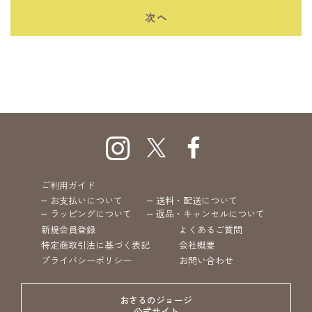
がありますので、ご了承ください。
きるものとします。
次へ
■お客様情報の利用目的（開示対象）：
1.会員サービス利用規約（付帯する全ての規定を含む）に違反した場合
・各種雑貨、アクセサリー・文具などの企画･制作のため
2.IDまたはパスワードを不正に使用し、または使用させた場合
・各種キャンペーン事業や販売促進業務の運営代行を実施のため
3.弊社が認めない不正な行為によるポイントの取得および使用が発覚し
・オンラインストア（おさるのジョージ公式オンラインストア
た場合
365CURIOUS）の運営、会員管理のため
4.本サービスの運営を故意に妨害した場合
■各企業・法人、団体等より委託を受けた個人情報の利用目的（開示
5.会員登録情報の停止を希望される場合
非対象）：
6.その他、ポイントサービス利用者として不適格と弊社が判断した場合
・顧客が提供するサービスを利用するためにWebもしくは文書で個人
情報を登録、または送付することによって発生した個人情報に関わる
第7条 免責
委託
弊社は、法令により免責が認められない場合を除き、ポイントサービス
・その他、情報処理業務に関わる委託
の利用に関して会員が被った損害、損失、不利益に対して一切の責任を
負わないものとします。
（3）個人情報の外部委託について
当社は、本人に明示した利用目的の範囲内で、個人情報を取り扱う業
ご利用ガイド
第8条 合意管轄裁判所
務を外部委託する場合があります。
弊社が運営する当サイトの利用に関して、会員と弊社との間で紛争が生
委託先に対しては、契約書等で個人情報の取扱いに関する事項を定
お支払いについて
送料・配送について
じた場合、大阪地方裁判所を会員と弊社の合意管轄裁判所とします。
め、個人情報の安全管理について必要かつ適切な監督を行います。
ラッピングについて
返品・キャンセルについて
新規会員登録
よくあるご質問
（4）第三者提供の制限
第9条 準拠法
当社では、当社で取り扱う以下のいずれかの場合を除き、第三者に提
特定商取引法に基づく表記
会社概要
本規約の解釈、適用については日本法に準拠します。
供いたしません。
プライバシーポリシー
お問い合わせ
・本人の同意を得ている場合
施行：2022年9月16日
・法令により必要と判断された場合
・人の生命、身体または財産の保護のために必要がある場合であっ
おさるのジョージ
て、本人の同意を得ることが困難であるとき
公式サイト