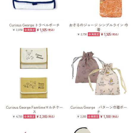
Curious George トラベルポーチ
おさるのジョージ シンプルライン 巾
着
¥ 3,850
¥ 1,925
（税込）
¥ 2,750
¥ 1,925
（税込）
Curious George Famtimeマルチケー
Curious George パターン巾着ポー
ス
チ
¥ 4,730
¥ 2,365
¥ 2,200
¥ 1,100
（税込）
（税込）