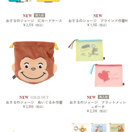
再入荷
NEW
NEW
おさるのジョージ ICカードケース
おさるのショージ ブラインド巾着M
¥ 2,178
¥ 1,155
（税込）
（税込）
再入荷
NEW
SOLD OUT
NEW
おさるのジョージ ぬいぐるみ巾着
おさるのジョージ フラットメッシ
¥ 2,090
ュポーチ
（税込）
¥ 2,310
（税込）