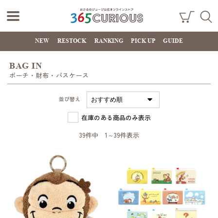
おさるのジョー
ショ
検索
ッピ
NEW
RESTOCK
RANKING
PICK UP
GUIDE
ジ公式オンライ
ング
カー
ンストア
ト
BAG IN
365CURIOUS
ポーチ・財布・パスケース
並び替え
在庫のある商品のみ表示
39件中 1～39件表示