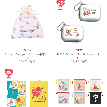
NEW
NEW
Curious George パターン巾着ポー
おさるのジョージ ガジェットポー
チ
チSS
¥ 2,420
¥ 2,508
（税込）
（税込）