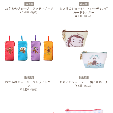
再入荷
再入荷
おさるのジョージ グッディポーチ
おさるのジョージ トレーディング
¥ 1,430
カードホルダー
（税込）
¥ 880
（税込）
再入荷
再入荷
おさるのジョージ ペンライトケー
おさるのジョージ 三角ミニポーチ
ス
¥ 638
（税込）
¥ 1,320
（税込）