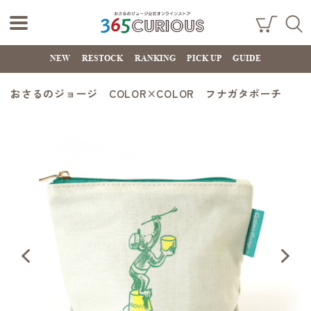
おさるのジョー
ショ
検索
ッピ
NEW
RESTOCK
RANKING
PICK UP
GUIDE
ジ公式オンライ
ング
カー
ンストア
ト
おさるのジョージ COLOR×COLOR フナガタポーチ
365CURIOUS