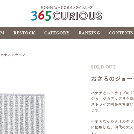
おさるのジョージ公式オ
EM
RESTOCK
CATEGORY
RANKING
CONTENTS
ンラインストア
365CURIOUS
バナナストライプ
SOLD OUT
おさるのジョー
バナナとストライプのデ
ジョージのアップリケ刺
ストライプ柄を落ち着い
ます。
不要となったタオルをリサ
に使用した、現代の大人
す。