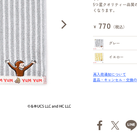
5つ星クオリティー品質
くなります。
770
¥
（税込）
グレー
イエロー
再入荷通知について
返品・キャンセル・交換の