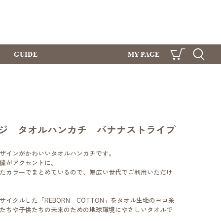
GUIDE
MY PAGE
CART
SEARCH
ジ タオルハンカチ バナナストライプ
ザインがかわいいタオルハンカチです。
繍がアクセントに。
たカラーでまとめているので、幅広い世代でご利用いただけ
イクルした「REBORN COTTON」をタオル生地のヨコ糸
たちや子供たちの未来のための地球環境にやさしいタオルで