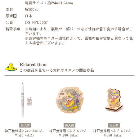
刺繍サイズ：約W44×H64mm
素材
綿100％
原産国
日本
品番
OG-NYU0007
特記事項
※時期により、裏地や一部パーツなど仕様が若干変わる場合がご
ざいます。
※お客様のモニター環境によって、画像の色が実物と異なって見
える場合がございます。
Related Item
この商品を見ている方にオススメの関連商品
再入荷
再入荷
再入荷
神戸養蜂場×おさるのジョージ アンテリックボールペン
神戸養蜂場×おさるのジョージ 木製マグネット
神戸養蜂場×おさるのジョージ 木製スタンプ
¥ 550
¥ 880
¥ 990
（税込）
（税込）
（税込）