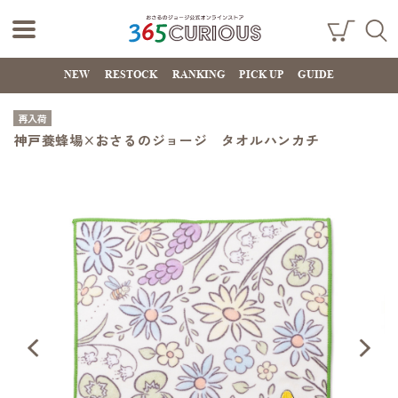
おさるのジョー
ショ
検索
ッピ
NEW
RESTOCK
RANKING
PICK UP
GUIDE
ジ公式オンライ
ング
カー
ンストア
ト
再入荷
365CURIOUS
神戸養蜂場×おさるのジョージ タオルハンカチ