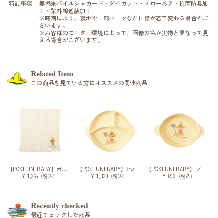
特記事項
無撚糸パイルジャカード・ダイカット・メロー巻き・抗菌防臭加
工・紫外線遮蔽加工
※時期により、裏地や一部パーツなど仕様が若干変わる場合がご
ざいます。
※お客様のモニター環境によって、画像の色が実物と異なって見
える場合がございます。
Related Item
この商品を見ている方にオススメの関連商品
【POKEUNI BABY】ガーゼタオル
【POKEUNI BABY】3つ仕切りプレート
【POKEUNI BABY】プレート
¥ 1,265
¥ 1,320
¥ 693
（税込）
（税込）
（税込）
Recently checked
最近チェックした商品