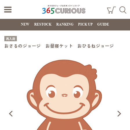
おさるのジョー
ショ
検索
ッピ
NEW
RESTOCK
RANKING
PICK UP
GUIDE
ジ公式オンライ
ング
カー
ンストア
ト
再入荷
365CURIOUS
おさるのジョージ お昼寝ケット おひるねジョージ