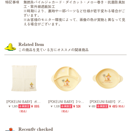
特記事項
無撚糸パイルジャカード・ダイカット・メロー巻き・抗菌防臭加
工・紫外線遮蔽加工
※時期により、裏地や一部パーツなど仕様が若干変わる場合がご
ざいます。
※お客様のモニター環境によって、画像の色が実物と異なって見
える場合がございます。
Related Item
この商品を見ている方にオススメの関連商品
【POKEUNI BABY】ガーゼタオル
【POKEUNI BABY】3つ仕切りプレート
【POKEUNI BABY】プレート
¥ 1,265
¥ 886
¥ 1,320
¥ 924
¥ 693
¥ 485
（税込）
（税込）
（税込）
Recently checked