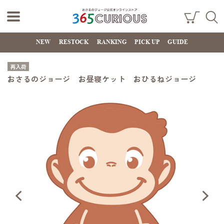
おさるのジョー
ショ
検索
ッピ
NEW
RESTOCK
RANKING
PICK UP
GUIDE
ジ公式オンライ
ング
カー
ンストア
ト
再入荷
365CURIOUS
おさるのジョージ お昼寝ケット おひるねジョージ