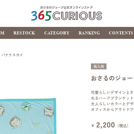
おさるのジョージ公式オ
EM
RESTOCK
CATEGORY
RANKING
CONTENTS
ンラインストア
365CURIOUS
 バナナスカイ
再入荷
おさるのジョー
可愛らしいデザインとさ
れるハーフブランケット
大人らしいカラーとデザ
オフィスからアウトドア
2,200
¥
（税込）