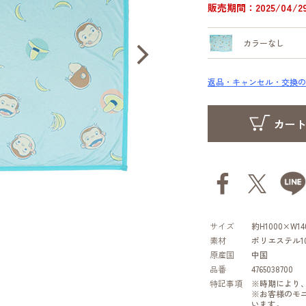
販売期間：2025/04/29 
カラーなし
返品・キャンセル・交換の
サイズ
約H1000×W14
素材
ポリエステル1
原産国
中国
品番
4765038700
特記事項
※時期により
※お客様のモ
います。