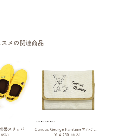
ススメの関連商品
rge 携帯スリッパ
Curious George Famtimeマルチケース
¥ 4,730
（税込）
（税込）