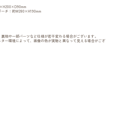
H200×D90mm
ーチ：約W280×H190mm
、裏地や一部パーツなど仕様が若干変わる場合がございます。
ニター環境によって、画像の色が実物と異なって見える場合がござ