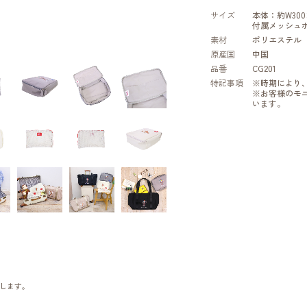
サイズ
本体：約W300×
付属メッシュポ
素材
ポリエステル
原産国
中国
品番
CG201
特記事項
※時期により
※お客様のモ
います。
します。