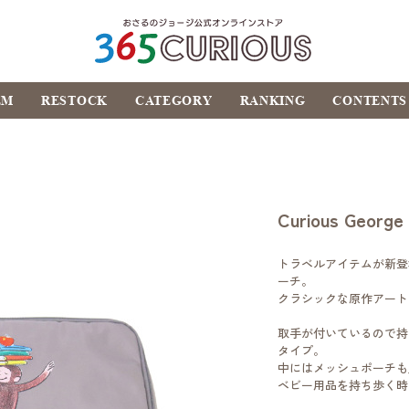
おさるのジョージ公式オ
EM
RESTOCK
CATEGORY
RANKING
CONTENTS
ンラインストア
365CURIOUS
Curious Ge
トラベルアイテムが新登
ーチ。
クラシックな原作アート
取手が付いているので持
タイプ。
中にはメッシュポーチも
ベビー用品を持ち歩く時