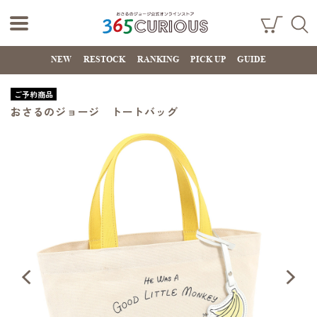
おさるのジョー
ショ
検索
ッピ
NEW
RESTOCK
RANKING
PICK UP
GUIDE
ジ公式オンライ
ング
カー
ンストア
ト
ご予約商品
365CURIOUS
おさるのジョージ トートバッグ