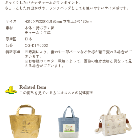
ぷっくりしたバナナチャームがワンポイント。
ちょっとしたお出かけや、ランチバッグとしても使いやすいサイズ感です。
サイズ
H210×W320×D120mm 立ち上がり130mm
素材
本体・持ち手：綿
チャーム：牛革
原産国
日本
品番
OG-KTM0002
特記事項
※時期により、裏地や一部パーツなど仕様が若干変わる場合がご
ざいます。
※お客様のモニター環境によって、画像の色が実物と異なって見
える場合がございます。
Related Item
この商品を見ている方にオススメの関連商品