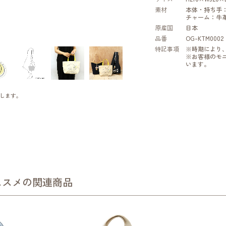
素材
本体・持ち手
チャーム：牛
原産国
日本
品番
OG-KTM0002
特記事項
※時期により
※お客様のモ
います。
します。
ススメの関連商品