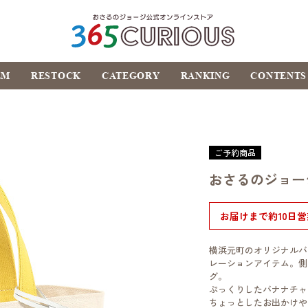
おさるのジョージ公式オ
EM
RESTOCK
CATEGORY
RANKING
CONTENTS
ンラインストア
365CURIOUS
ご予約商品
おさるのジョー
お届けまで約10日
横浜元町のオリジナルバ
レーションアイテム。側
グ。
ぷっくりしたバナナチャ
ちょっとしたお出かけや