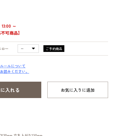
）
13:00 ～
応不可商品】
エロー
ご予約商品
ルールについて
お読みください。
お気に入りに追加
×D120mm 立ち上がり130mm