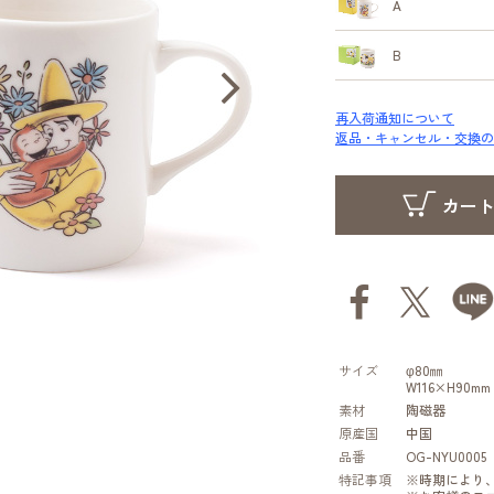
A
B
再入荷通知について
返品・キャンセル・交換の
サイズ
φ80㎜
W116×H90mm
素材
陶磁器
原産国
中国
品番
OG-NYU0005
特記事項
※時期により