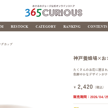
おさるのジョージ公式オ
EM
RESTOCK
CATEGORY
RANKING
CONTENTS
ンラインストア
365CURIOUS
マグカップ
神戸養蜂場×お
たくさんのお花に囲まれ
色鮮やかなデザインがテ
2,420
¥
（税込）
販売期間：2026/04/25 