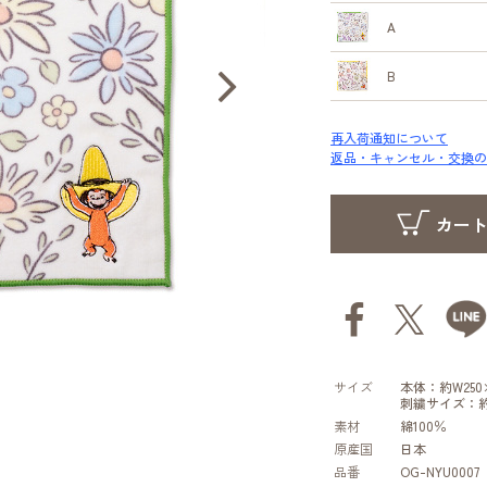
A
B
再入荷通知について
返品・キャンセル・交換の
サイズ
本体：約W250×
刺繍サイズ：約W
素材
綿100％
原産国
日本
品番
OG-NYU0007