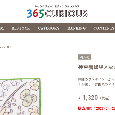
おさるのジョージ公式オ
EM
RESTOCK
CATEGORY
RANKING
CONTENTS
ンラインストア
365CURIOUS
ルハンカチ
再入荷
神戸養蜂場×お
刺繍のワンポイントが入
チが優しい雰囲気のアイ
1,320
¥
（税込）
販売期間：2026/04/25 