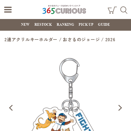
おさるのジョー
ショ
検索
ッピ
NEW
RESTOCK
RANKING
PICK UP
GUIDE
ジ公式オンライ
ング
カー
ンストア
ト
2連アクリルキーホルダー / おさるのジョージ / 2026
365CURIOUS