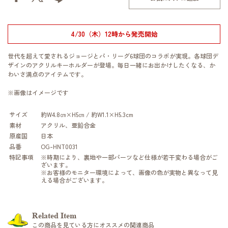
4/30（木）12時から発売開始
世代を超えて愛されるジョージとパ・リーグ6球団のコラボが実現。各球団デ
ザインのアクリルキーホルダーが登場。毎日一緒にお出かけしたくなる、か
わいさ満点のアイテムです。
※画像はイメージです
サイズ
約W4.8㎝×H5㎝ / 約W1.1×H5.3cm
素材
アクリル、亜鉛合金
原産国
日本
品番
OG-HNT0031
特記事項
※時期により、裏地や一部パーツなど仕様が若干変わる場合がご
ざいます。
※お客様のモニター環境によって、画像の色が実物と異なって見
える場合がございます。
Related Item
この商品を見ている方にオススメの関連商品