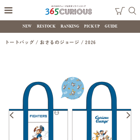
おさるのジョー
ショ
検索
ッピ
NEW
RESTOCK
RANKING
PICK UP
GUIDE
ジ公式オンライ
ング
カー
ンストア
ト
トートバッグ / おさるのジョージ / 2026
365CURIOUS