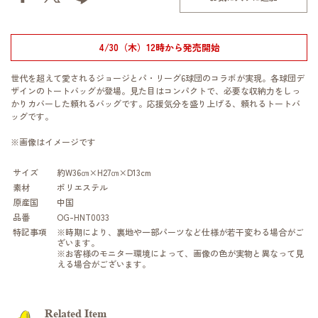
4/30（木）12時から発売開始
世代を超えて愛されるジョージとパ・リーグ6球団のコラボが実現。各球団デ
ザインのトートバッグが登場。見た目はコンパクトで、必要な収納力をしっ
かりカバーした頼れるバッグです。応援気分を盛り上げる、頼れるトートバ
ッグです。
※画像はイメージです
サイズ
約W36㎝×H27㎝×D13cm
素材
ポリエステル
原産国
中国
品番
OG-HNT0033
特記事項
※時期により、裏地や一部パーツなど仕様が若干変わる場合がご
ざいます。
※お客様のモニター環境によって、画像の色が実物と異なって見
える場合がございます。
Related Item