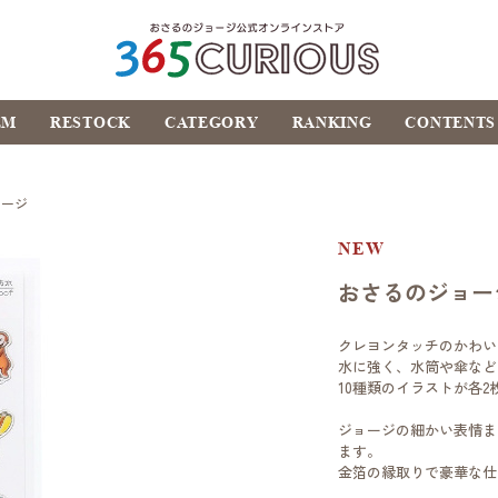
おさるのジョージ公式オ
EM
RESTOCK
CATEGORY
RANKING
CONTENTS
ンラインストア
365CURIOUS
ョージ
NEW
おさるのジョー
クレヨンタッチのかわい
水に強く、水筒や傘など
10種類のイラストが各2
ジョージの細かい表情ま
ます。
金箔の縁取りで豪華な仕