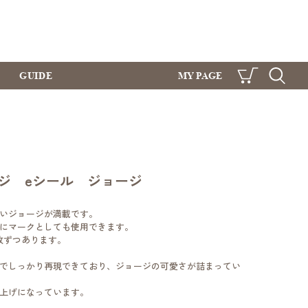
GUIDE
MY PAGE
CART
SEARCH
ジ eシール ジョージ
いジョージが満載です。
にマークとしても使用できます。
枚ずつあります。
でしっかり再現できており、ジョージの可愛さが詰まってい
上げになっています。