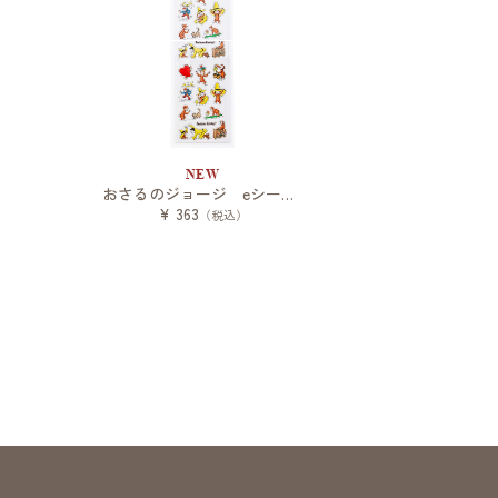
NEW
おさるのジョージ eシール ジョージ
¥ 363
（税込）