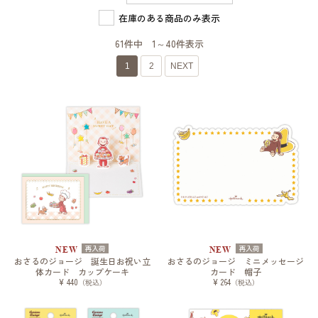
在庫のある商品のみ表示
61件中 1～40件表示
1
2
NEXT
再入荷
再入荷
NEW
NEW
おさるのジョージ 誕生日お祝い立
おさるのジョージ ミニメッセージ
体カード カップケーキ
カード 帽子
¥ 440
¥ 264
（税込）
（税込）