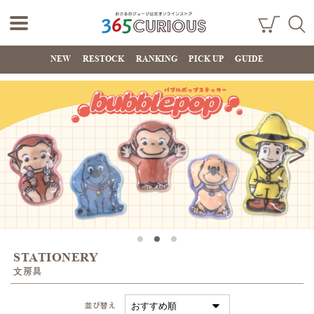
おさるのジョー
ショ
検索
ッピ
NEW
RESTOCK
RANKING
PICK UP
GUIDE
ジ公式オンライ
ング
カー
ンストア
ト
365CURIOUS
STATIONERY
文房具
並び替え