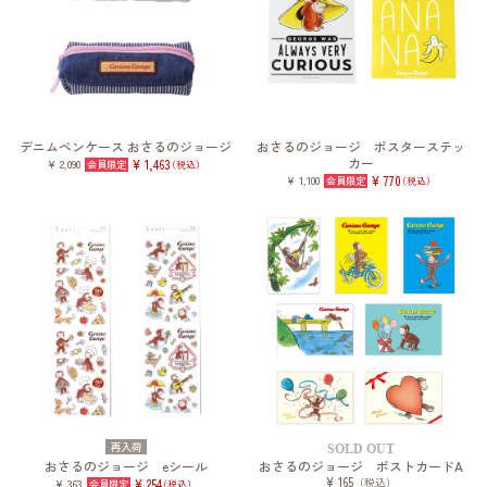
デニムペンケース おさるのジョージ
おさるのジョージ ポスターステッ
カー
¥ 2,090
¥ 1,463
（税込）
¥ 1,100
¥ 770
（税込）
再入荷
SOLD OUT
おさるのジョージ eシール
おさるのジョージ ポストカードA
¥ 165
（税込）
¥ 363
¥ 254
（税込）