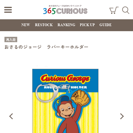
おさるのジョー
ショ
検索
ッピ
NEW
RESTOCK
RANKING
PICK UP
GUIDE
ジ公式オンライ
ング
カー
ンストア
ト
再入荷
365CURIOUS
おさるのジョージ ラバーキーホルダー