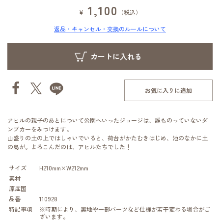
1,100
¥
（税込）
返品・キャンセル・交換のルールについて
お気に入りに追加
アヒルの親子のあとについて公園へいったジョージは、誰ものっていないダ
ンプカーをみつけます。
山盛りの土の上ではしゃいでいると、荷台がかたむきはじめ、池のなかに土
の島が。よろこんだのは、アヒルたちでした！
サイズ
H210mm×W212mm
素材
原産国
品番
110928
特記事項
※時期により、裏地や一部パーツなど仕様が若干変わる場合がご
ざいます。