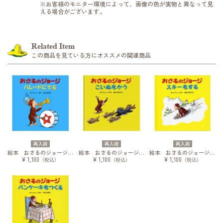
※お客様のモニター環境によって、画像の色が実物と異なって見
える場合がございます。
Related Item
この商品を見ている方にオススメの関連商品
再入荷
再入荷
再入荷
絵本 おさるのジョージ パレードにでる
絵本 おさるのジョージ こいぬをかう
絵本 おさるのジョージ スキーをする
¥ 1,100
¥ 1,100
¥ 1,100
（税込）
（税込）
（税込）