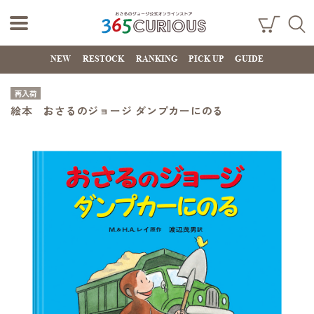
おさるのジョー
ショ
検索
ッピ
NEW
RESTOCK
RANKING
PICK UP
GUIDE
ジ公式オンライ
ング
カー
ンストア
ト
再入荷
365CURIOUS
絵本 おさるのジョージ ダンプカーにのる