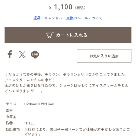
1,100
¥
（税込）
返品・キャンセル・交換のルールについて
お気に入りに追加
うだるような夏の午後、チララン、チラランという音がきこえてきました。
アイスクリームやさんの車だ！
お店のひとが車をはなれたので、ジョージはかわりにアイスクリームをどん
どんくばりますが……。
サイズ
H210mm×W212mm
素材
原産国
品番
111109
特記事項
※時期により、裏地や一部パーツなど仕様が若干変わる場合がご
ざいます。