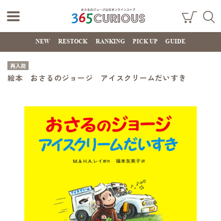
おさるのジョー
ショ
検索
ッピ
NEW
RESTOCK
RANKING
PICK UP
GUIDE
ジ公式オンライ
ング
カー
ンストア
ト
再入荷
365CURIOUS
絵本 おさるのジョージ アイスクリームだいすき