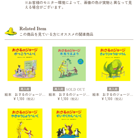
※お客様のモニター環境によって、画像の色が実物と異なって見
える場合がございます。
Related Item
この商品を見ている方にオススメの関連商品
再入荷
再入荷
再入荷
SOLD OUT
絵本 おさるのジョージ がっこうへいく
絵本 おさるのジョージ 木をうえよう
絵本 おさるのジョージ きょうりゅうはっけん
¥ 1,100
¥ 1,100
¥ 1,100
（税込）
（税込）
（税込）