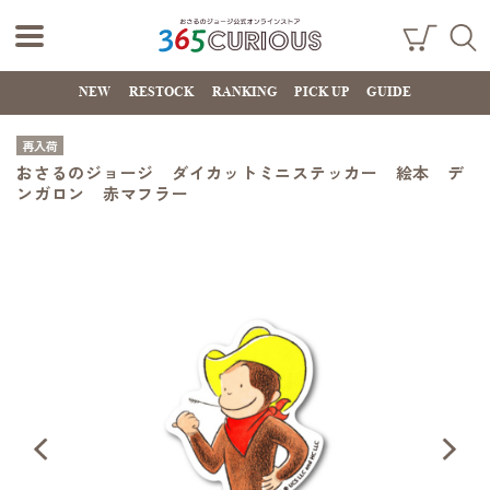
おさるのジョー
ショ
検索
ッピ
NEW
RESTOCK
RANKING
PICK UP
GUIDE
ジ公式オンライ
ング
カー
ンストア
ト
再入荷
365CURIOUS
おさるのジョージ ダイカットミニステッカー 絵本 デ
ンガロン 赤マフラー