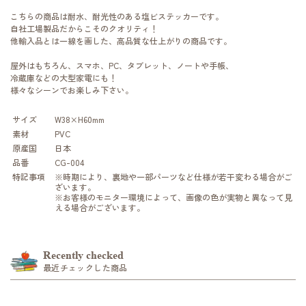
こちらの商品は耐水、耐光性のある塩ビステッカーです。
自社工場製品だからこそのクオリティ！
他輸入品とは一線を画した、高品質な仕上がりの商品です。
屋外はもちろん、スマホ、PC、タブレット、ノートや手帳、
冷蔵庫などの大型家電にも！
様々なシーンでお楽しみ下さい。
サイズ
W38×H60mm
素材
PVC
原産国
日本
品番
CG-004
特記事項
※時期により、裏地や一部パーツなど仕様が若干変わる場合がご
ざいます。
※お客様のモニター環境によって、画像の色が実物と異なって見
える場合がございます。
Recently checked
最近チェックした商品