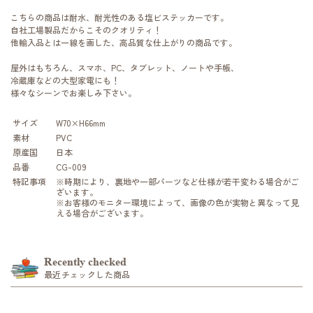
こちらの商品は耐水、耐光性のある塩ビステッカーです。
自社工場製品だからこそのクオリティ！
他輸入品とは一線を画した、高品質な仕上がりの商品です。
屋外はもちろん、スマホ、PC、タブレット、ノートや手帳、
冷蔵庫などの大型家電にも！
様々なシーンでお楽しみ下さい。
サイズ
W70×H66mm
素材
PVC
原産国
日本
品番
CG-009
特記事項
※時期により、裏地や一部パーツなど仕様が若干変わる場合がご
ざいます。
※お客様のモニター環境によって、画像の色が実物と異なって見
える場合がございます。
Recently checked
最近チェックした商品