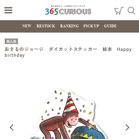
おさるのジョー
ショ
検索
ッピ
NEW
RESTOCK
RANKING
PICK UP
GUIDE
ジ公式オンライ
ング
カー
ンストア
ト
再入荷
365CURIOUS
おさるのジョージ ダイカットステッカー 絵本 Happy
birthday